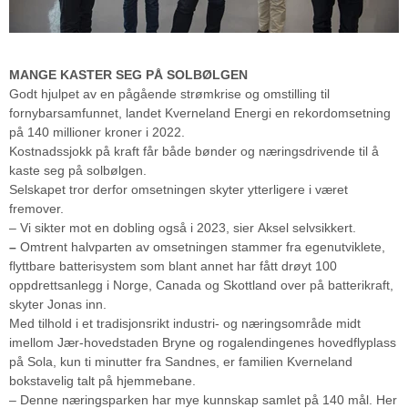
MANGE KASTER SEG PÅ SOLBØLGEN
Godt hjulpet av en pågående strømkrise og omstilling til
fornybarsamfunnet, landet Kverneland Energi en rekordomsetning
på 140 millioner kroner i 2022.
Kostnadssjokk på kraft får både bønder og næringsdrivende til å
kaste seg på solbølgen.
Selskapet tror derfor omsetningen skyter ytterligere i været
fremover.
– Vi sikter mot en dobling også i 2023, sier Aksel selvsikkert.
–
Omtrent halvparten av omsetningen stammer fra egenutviklete,
flyttbare batterisystem som blant annet har fått drøyt 100
oppdrettsanlegg i Norge, Canada og Skottland over på batterikraft,
skyter Jonas inn.
Med tilhold i et tradisjonsrikt industri- og næringsområde midt
imellom Jær-hovedstaden Bryne og rogalendingenes hovedflyplass
på Sola, kun ti minutter fra Sandnes, er familien Kverneland
bokstavelig talt på hjemmebane.
– Denne næringsparken har mye kunnskap samlet på 140 mål. Her