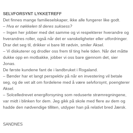
SELVFORSYNT LYKKETREFF
Det finnes mange familieselskaper, ikke alle fungerer like godt.
– Hva er nøkkelen til deres suksess?
– Ingen her jobber med det samme og vi respekterer hverandre og
hverandres roller, også når det er vanskeligheter eller utfordringer.
Drar det seg til, drikker vi bare litt rødvin, smiler Aksel.
– Vi diskuterer og drodler oss frem til ting hele tiden. Når det måtte
dukke opp en motbakke, jobber vi oss bare gjennom det, sier
Jonas.
De første kundene fant de i landbruket i Rogaland.
– Bønder har et langt perspektiv på når en investering vil betale
seg, og de vet alt om fordelene med å være selvforsynt, poengterer
Aksel.
– Solcelledrevet energiforsyning som reduserte strømregningene,
var midt i blinken for dem. Jeg gikk på skole med flere av dem og
hadde den nødvendige tilliten, utdyper han på relativt bred Jærsk.
SANDNES