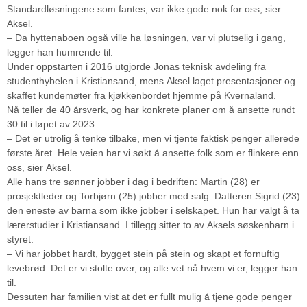
Standardløsningene som fantes, var ikke gode nok for oss, sier
Aksel.
– Da hyttenaboen også ville ha løsningen, var vi plutselig i gang,
legger han humrende til.
Under oppstarten i 2016 utgjorde Jonas teknisk avdeling fra
studenthybelen i Kristiansand, mens Aksel laget presentasjoner og
skaffet kundemøter fra kjøkkenbordet hjemme på Kvernaland.
Nå teller de 40 årsverk, og har konkrete planer om å ansette rundt
30 til i løpet av 2023.
– Det er utrolig å tenke tilbake, men vi tjente faktisk penger allerede
første året. Hele veien har vi søkt å ansette folk som er flinkere enn
oss, sier Aksel.
Alle hans tre sønner jobber i dag i bedriften: Martin (28) er
prosjektleder og Torbjørn (25) jobber med salg. Datteren Sigrid (23)
den eneste av barna som ikke jobber i selskapet. Hun har valgt å ta
lærerstudier i Kristiansand. I tillegg sitter to av Aksels søskenbarn i
styret.
– Vi har jobbet hardt, bygget stein på stein og skapt et fornuftig
levebrød. Det er vi stolte over, og alle vet nå hvem vi er, legger han
til.
Dessuten har familien vist at det er fullt mulig å tjene gode penger