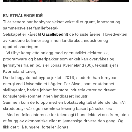
EN STRÅLENDE IDÉ
Ti år senere har hobbyprosjektet vokst til et grønt, lønnsomt og
sammensveiset familieforetak.
Selskapet er kåret til
Gasellebedrift
de to siste årene. Hovedvekten
av kundene befinner seg innen landbruket, industrien og
oppdrettsnæringen.
– Vi tilbyr komplette anlegg med egenutviklet elektronikk,
programvare og batteripakker som enkelt kan overvåkes og
fjernstyres fra en pc, sier Jonas Kverneland (30), teknisk sjef i
Kverneland Energi.
Da de begynte hobbyprosjektet i 2016, studerte han fornybar
energi ved Universitetet i Agder. Far Aksel, som er utdannet
sivilingeniør, hadde jobbet for store industriaktører og drevet
konsulentvirksomhet innen landbasert industri.
Sammen kom de to opp med en bokstavelig talt strålende idé: «Vi
skreddersyr vår egen sømløse løsning basert på solceller».
– Med en felles interesse for teknologi i bunn lekte vi oss frem, uten
et fnugg av økonomiske eller miljømessige drivere den gang. Og
fikk det til å fungere, forteller Jonas.