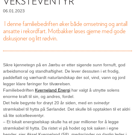
VEKSTEVENTYR
06.01.2023
I denne familiebedriften øker både omsetning og antall
ansatte i rekordfart. Motbakker løses gjerne med gode
diskusjoner og litt rødvin.
Sikre kjennetegn på en Jærbu er etter sigende sunn fornuft, god
arbeidsmoral og standhaftighet. De lever dessuten i et frodig,
paddeflatt og værhardt naturlandskap der sol, vind, vann og jord
legger klare føringer for tilværelsen.
Familiebedriften
Kverneland Energi
har valgt å utnytte solens
enorme kraft til sin, og andres, fordel.
Det hele begynte for drøyt 20 år siden, med en svinedyr
strømkabel til hytta på Sørlandet. Det skulle bli opptakten til et aldri
så lite solcelleeventyr.
– Et lokalt energiselskap skulle ha et par millioner for å legge
strømkabel til hytta. Da ristet vi på hodet og tok saken i egne
hender, sier Aksel Kverneland (58), medgründer og daglig leder i