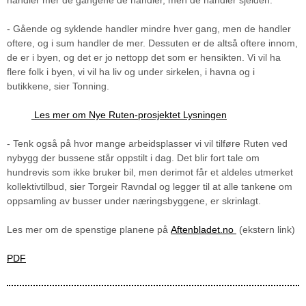
- Gående og syklende handler mindre hver gang, men de handler
oftere, og i sum handler de mer. Dessuten er de altså oftere innom,
de er i byen, og det er jo nettopp det som er hensikten. Vi vil ha
flere folk i byen, vi vil ha liv og under sirkelen, i havna og i
butikkene, sier Tonning.
Les mer om Nye Ruten-prosjektet Lysningen
- Tenk også på hvor mange arbeidsplasser vi vil tilføre Ruten ved
nybygg der bussene står oppstilt i dag. Det blir fort tale om
hundrevis som ikke bruker bil, men derimot får et aldeles utmerket
kollektivtilbud, sier Torgeir Ravndal og legger til at alle tankene om
oppsamling av busser under næringsbyggene, er skrinlagt.
Les mer om de spenstige planene på
Aftenbladet.no
(ekstern link)
PDF