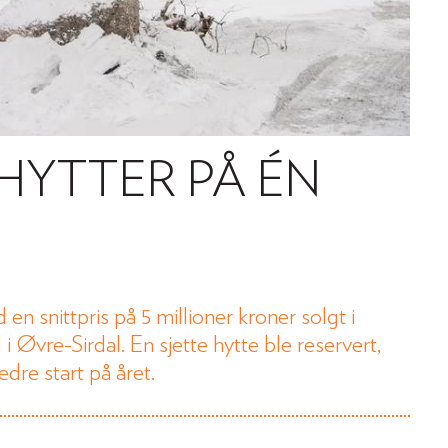
HYTTER PÅ ÉN
n snittpris på 5 millioner kroner solgt i
 Øvre-Sirdal. En sjette hytte ble reservert,
dre start på året.