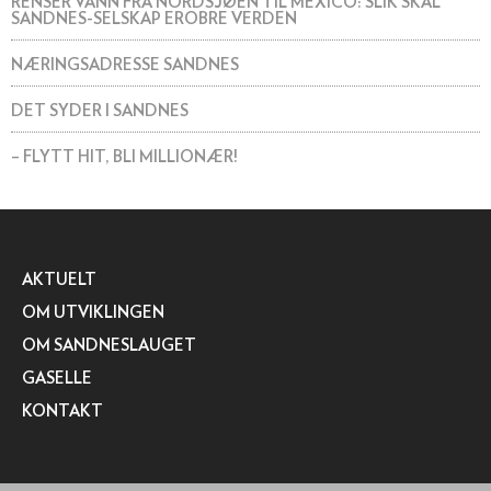
RENSER VANN FRA NORDSJØEN TIL MEXICO: SLIK SKAL
SANDNES-SELSKAP EROBRE VERDEN
NÆRINGSADRESSE SANDNES
DET SYDER I SANDNES
– FLYTT HIT, BLI MILLIONÆR!
AKTUELT
OM UTVIKLINGEN
OM SANDNESLAUGET
GASELLE
KONTAKT