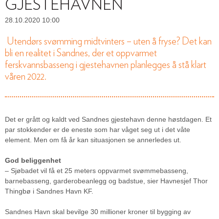
GJESTEHAVNEN
28.10.2020 10:00
Utendørs svømming midtvinters – uten å fryse? Det kan
bli en realitet i Sandnes, der et oppvarmet
ferskvannsbasseng i gjestehavnen planlegges å stå klart
våren 2022.
Det er grått og kaldt ved Sandnes gjestehavn denne høstdagen. Et
par stokkender er de eneste som har våget seg ut i det våte
element. Men om få år kan situasjonen se annerledes ut.
God beliggenhet
– Sjøbadet vil få et 25 meters oppvarmet svømmebasseng,
barnebasseng, garderobeanlegg og badstue, sier Havnesjef Thor
Thingbø i Sandnes Havn KF.
Sandnes Havn skal bevilge 30 millioner kroner til bygging av