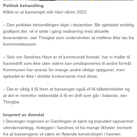
Politisk behandling
Målet er at bassenget står klart våren 2022.
– Den politiske behandlingen skjer i desember. Blir sjøbadet endelig
godkjent der, vil vi sette i gang realisering med aktuelle
leverandører, sier Thingbø som understreker at midlene ikke tas fra
kommunekassen.
– Selv om Sandnes Havn er et kommunalt foretak, har vi midler til
havnedrift som ikke uten videre kan omdisponeres til andre formål.
Kommunen har ansvar for mange andre viktige oppgaver, men
sjøbadet er ikke i direkte konkurranse med disse.
– Det er viktig å få frem at bassenget også vil få billettinntekter og
at det er innenfor rekkevidde å få en drift som går i balanse, sier
Thingbø.
Inspirert av Arendal
I Stavanger-regionen er Gamlingen et kjent og populært oppvarmet
utendørsanlegg. Anlegget i Sandnes vil ha mange likheter, bortsett
fra at bassengene vil være en flytende konstruksjon i havnen.